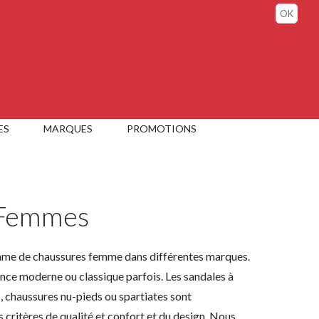
Connexion / Mon compte
OK
ES
MARQUES
PROMOTIONS
 Femmes
me de chaussures femme dans différentes marques.
nce moderne ou classique parfois. Les sandales à
, chaussures nu-pieds ou spartiates sont
 critères de qualité et confort et du design. Nous