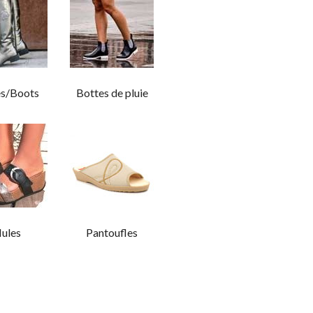
es/Boots
Bottes de pluie
ules
Pantoufles