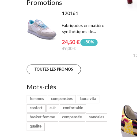
Promotions
120161
Fabriquées en matière
synthétiques de...
24,50 €
-50%
49,00 €
1
TOUTES LES PROMOS
Mots-clés
femmes
compensées
laura vita
confort
cuir
confortable
basket femme
compensée
sandales
qualite