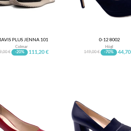
RAVIS PLUS JENNA 101
0-12 8002
Colmar
Högl
111,20 €
44,70
9,00 €
-20%
149,00 €
-70%