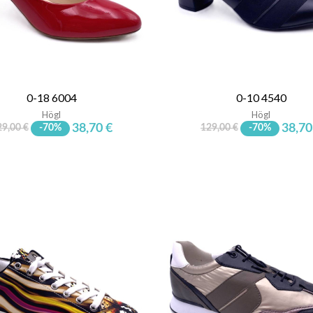
0-18 6004
0-10 4540
Högl
Högl
38,70 €
38,70
29,00 €
-70%
129,00 €
-70%