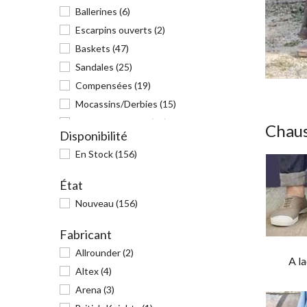
Ballerines
(6)
Escarpins ouverts
(2)
Baskets
(47)
Sandales
(25)
Compensées
(19)
Mocassins/Derbies
(15)
Escarpins fermés
(13)
Chau
Disponibilité
Bottes/Boots
(22)
En Stock
(156)
Bottes de pluie
(1)
Bottines
(15)
État
Tongs/claquettes
(10)
Nouveau
(156)
Sabots
(2)
Fabricant
Mules
(19)
Pantoufles
(8)
Allrounder
(2)
A la
Chaussons de bain
(1)
Altex
(4)
Arena
(3)