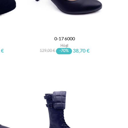
0-17 6000
Högl
 €
38,70 €
129,00 €
-70%