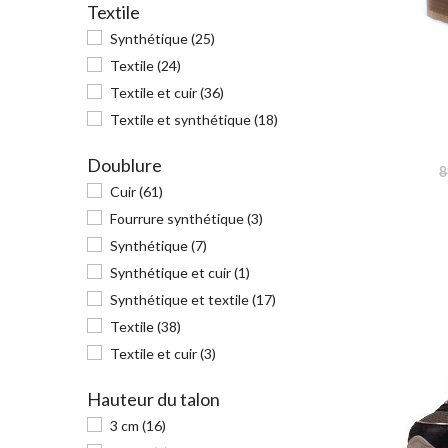
Textile
Camel
(7)
46
(6)
Porronet
(3)
Synthétique
(25)
47
(3)
Gris
(3)
Refresh
(2)
Textile
(24)
47/48
(1)
Softwaves
Corail
(1)
(4)
Textile et cuir
(36)
48
(1)
Soir & Matin
(8)
Multicolore
(5)
Textile et synthétique
(18)
Tamaris
(3)
Bronze
(2)
tbs
(9)
Doublure
8
Bleu foncé
(1)
Teddy Smith
(1)
Cuir
(61)
Jaune
(3)
Xti
(20)
Fourrure synthétique
(3)
Zaxy
(1)
Zèbre
(3)
Synthétique
(7)
Synthétique et cuir
(1)
Marine
(5)
Synthétique et textile
(17)
Vert
(5)
Textile
(38)
Noir/Blanc
(2)
Textile et cuir
(3)
Anthracite
(2)
Hauteur du talon
Cristal
(1)
3 cm
(16)
Serpent noir
(1)