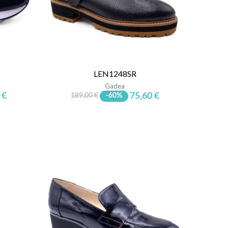
LEN1248SR
Gadea
 €
75,60 €
189,00 €
-60%