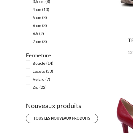
3,5 cm
(8)
Or
(1)
4 cm
(13)
5 cm
(8)
Plomb
(1)
6 cm
(3)
Marron multi
(1)
6.5
(2)
Jeans
(3)
T
7 cm
(3)
Beige multi
(2)
7,5 cm
(1)
13
Fermeture
Moutarde
(1)
8 cm
(7)
Boucle
(14)
8.5 cm
(4)
Doré
(1)
Lacets
(33)
10
(1)
Safran
(1)
Velcro
(7)
11
(1)
Mangue
(1)
Zip
(22)
Iceberg
(1)
Nouveaux produits
Bleu pastel
(1)
TOUS LES NOUVEAUX PRODUITS