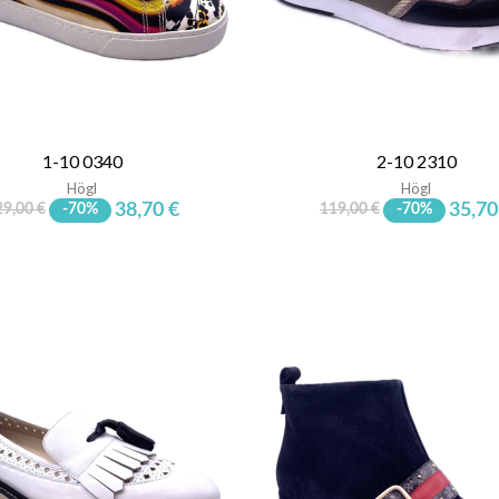
1-10 0340
2-10 2310
Högl
Högl
38,70 €
35,70
29,00 €
-70%
119,00 €
-70%