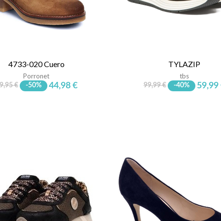
4733-020 Cuero
TYLAZIP
Porronet
tbs
44,98 €
59,99
9,95 €
-50%
99,99 €
-40%