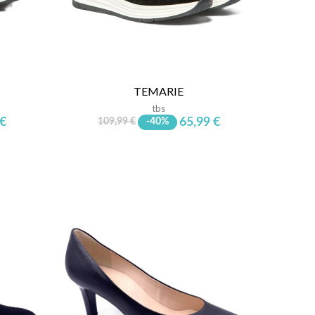
TEMARIE
tbs
 €
65,99 €
109,99 €
-40%