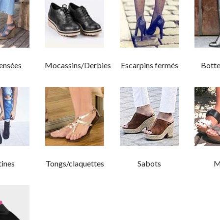
nsées
Mocassins/Derbies
Escarpins fermés
Bott
ines
Tongs/claquettes
Sabots
M