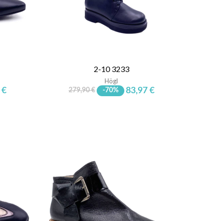
2-10 3233
Högl
 €
83,97 €
279,90 €
-70%