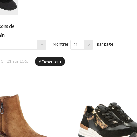
ons de
in
Montrer
par page
21
1 - 21 sur 156.
Afficher tout