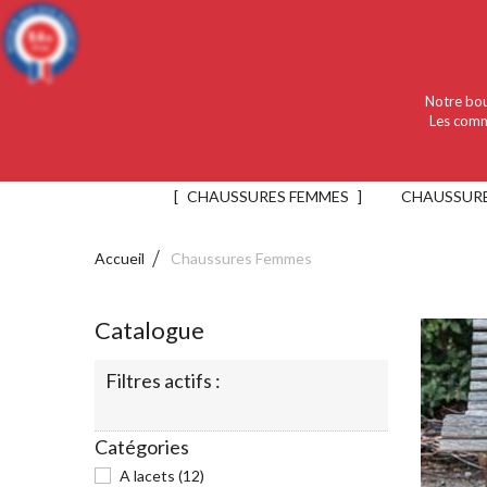
Language :
Français
Devise :
EUR
9.4
/10
919 avis
Notre bou
Les comm
CHAUSSURES FEMMES
CHAUSSUR
Accueil
Chaussures Femmes
Catalogue
Filtres actifs :
Catégories
A lacets
(12)