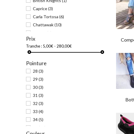
British Knights
(1)
Caprice
(3)
Carla Tortosa
(6)
Chattawak
(10)
Colmar
(1)
Prix
Compe
Copacabana
(2)
Tranche :
5,00€ - 280,00€
Dockers by Gerli
(2)
Elue par nous
(2)
Pointure
EVA FRUTOS
(1)
28
(3)
Fée Céleste
(2)
29
(3)
Fugitive
(2)
30
(3)
Gadea
(5)
31
(3)
Geo Reino
(1)
Bott
32
(3)
Grendha
(1)
33
(4)
Gumbies
(2)
34
(5)
Högl
(7)
35
(28)
Jana
(3)
Couleur