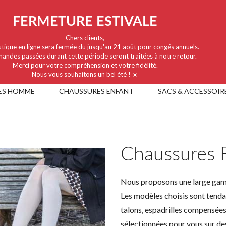
FERMETURE ESTIVALE
Chers clients,
tique en ligne sera fermée du jusqu'au 21 août pour congés annuels.
andes passées durant cette période seront traitées à notre retour.
Merci pour votre compréhension et votre fidélité.
Nous vous souhaitons un bel été ! ☀️
ES HOMME
CHAUSSURES ENFANT
SACS & ACCESSOIR
Chaussures
Nous proposons une large gam
Les modèles choisis sont tenda
talons, espadrilles compensées
sélectionnées pour vous sur des