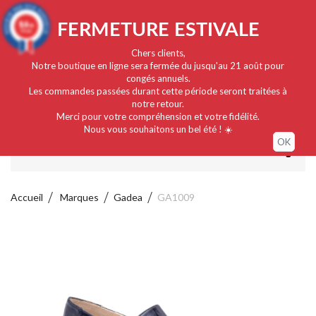
Français
EUR
Connexion / Mon compte
9.4
FERMETURE ESTIVALE
/10
919 avis
Chers clients,
Notre boutique en ligne sera fermée du jusqu'au 21 août pour
congés annuels.
Les commandes passées durant cette période seront traitées à
notre retour.
Merci pour votre compréhension et votre fidélité.
Nous vous souhaitons un bel été ! ☀️
OK
MENU
Accueil
Marques
Gadea
GA1009