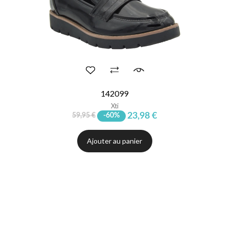
142099
Xti
23,98 €
59,95 €
-60%
Ajouter au panier