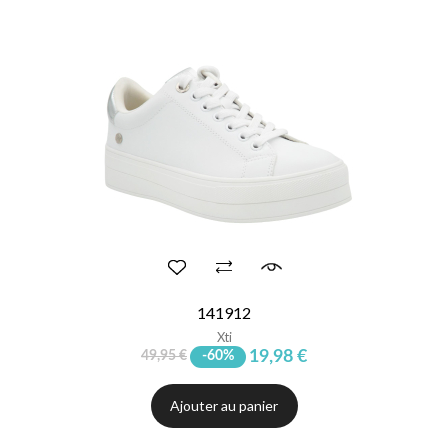
141912
Xti
19,98 €
49,95 €
-60%
Ajouter au panier