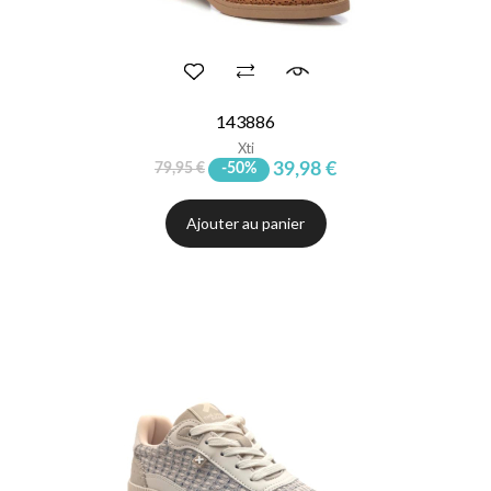
143886
Xti
39,98 €
79,95 €
-50%
Ajouter au panier