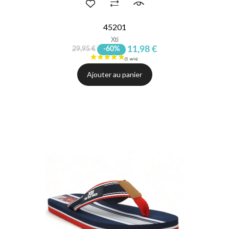
45201
Xti
11,98 €
29,95 €
-60%
Ajouter au panier