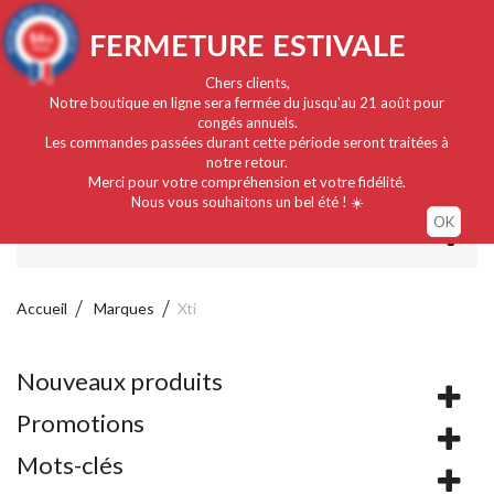
Français
EUR
Connexion / Mon compte
9.4
FERMETURE ESTIVALE
/10
919 avis
Chers clients,
Notre boutique en ligne sera fermée du jusqu'au 21 août pour
congés annuels.
Les commandes passées durant cette période seront traitées à
notre retour.
Merci pour votre compréhension et votre fidélité.
Nous vous souhaitons un bel été ! ☀️
OK
MENU
Accueil
Marques
Xti
Nouveaux produits
Promotions
Mots-clés