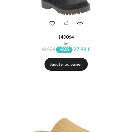
140064
Xti
27,98 €
69,95 €
-60%
Ajouter au panier