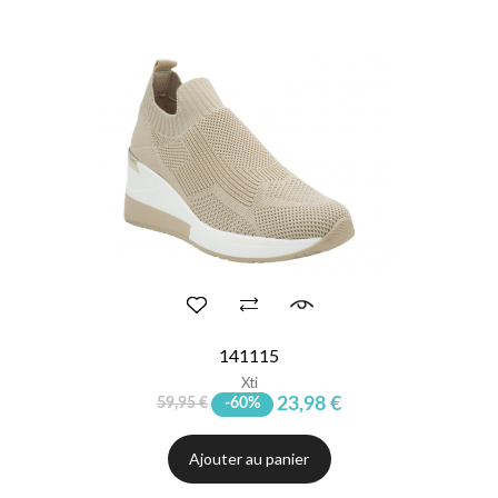
141115
Xti
23,98 €
59,95 €
-60%
Ajouter au panier