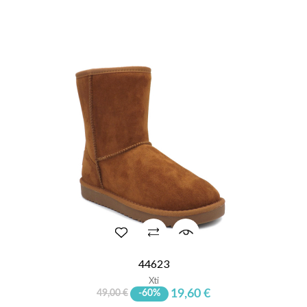
44623
Xti
19,60 €
49,00 €
-60%