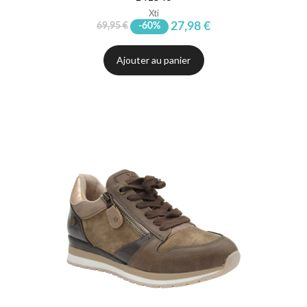
Xti
27,98 €
69,95 €
-60%
Ajouter au panier