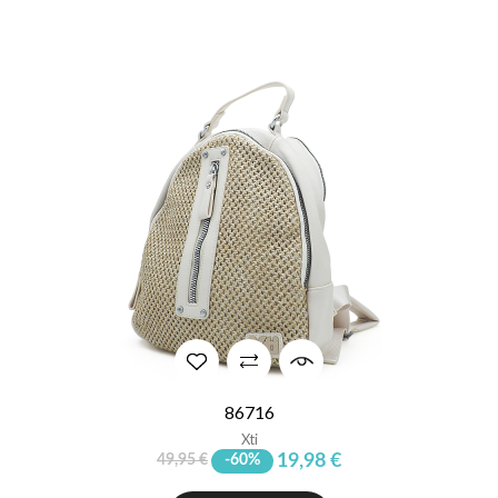
86716
Xti
19,98 €
49,95 €
-60%