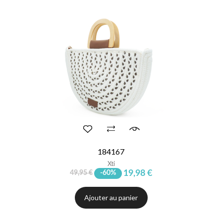
184167
Xti
19,98 €
49,95 €
-60%
Ajouter au panier