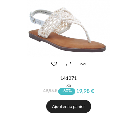
141271
Xti
19,98 €
49,95 €
-60%
Ajouter au panier