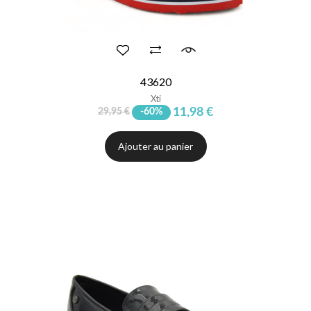
43620
Xti
11,98 €
29,95 €
-60%
Ajouter au panier