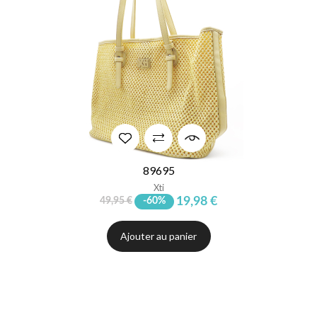
89695
Xti
19,98 €
49,95 €
-60%
Ajouter au panier