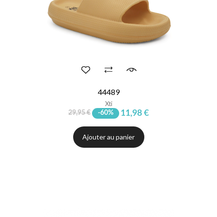
44489
Xti
11,98 €
29,95 €
-60%
Ajouter au panier