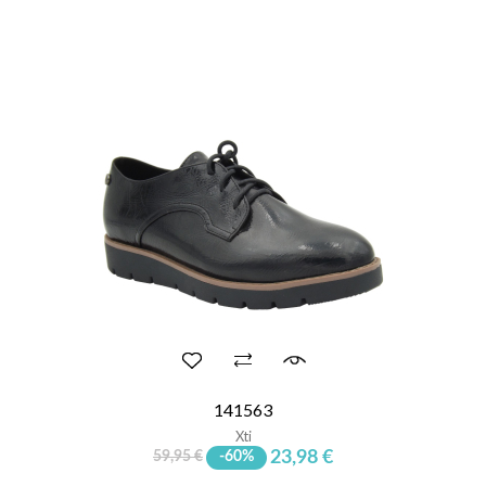
141563
Xti
23,98 €
59,95 €
-60%