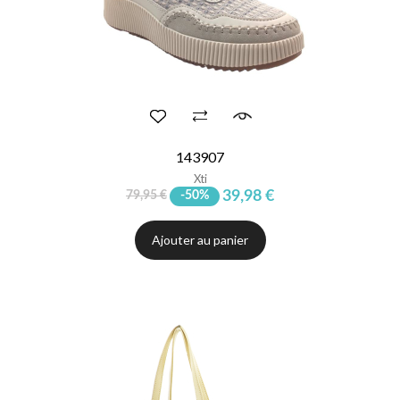
143907
Xti
39,98 €
79,95 €
-50%
Ajouter au panier