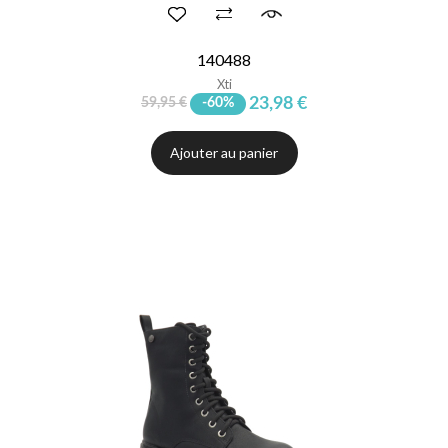
140488
Xti
23,98 €
59,95 €
-60%
Ajouter au panier