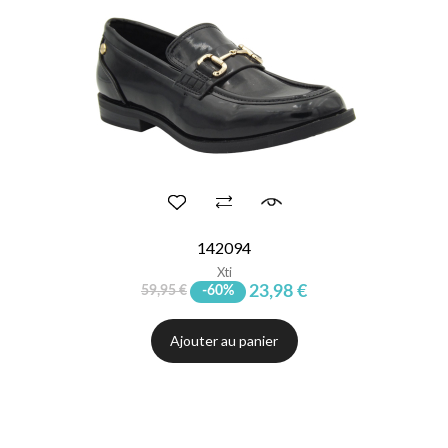
142094
Xti
23,98 €
59,95 €
-60%
Ajouter au panier