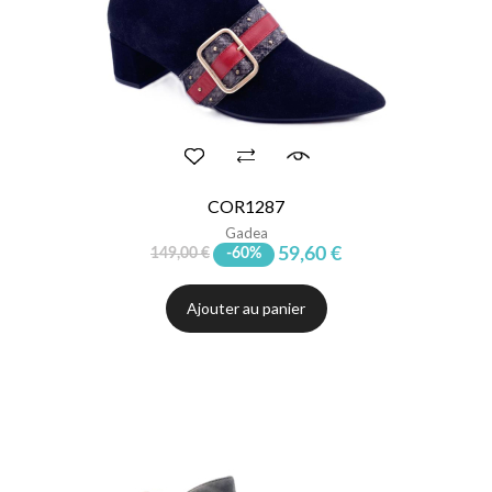
COR1287
Gadea
59,60 €
149,00 €
-60%
Ajouter au panier