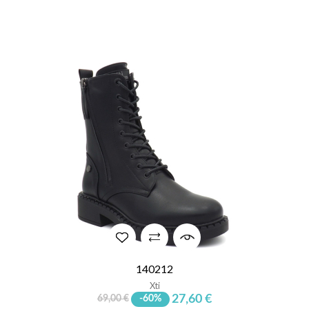
140212
Xti
27,60 €
69,00 €
-60%