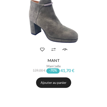
MANT
Mam'zelle
41,70 €
139,00 €
-70%
Ajouter au panier