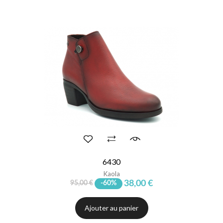
6430
Kaola
38,00 €
95,00 €
-60%
Ajouter au panier