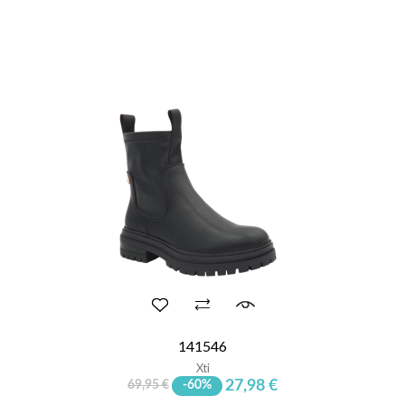
141546
Xti
27,98 €
69,95 €
-60%