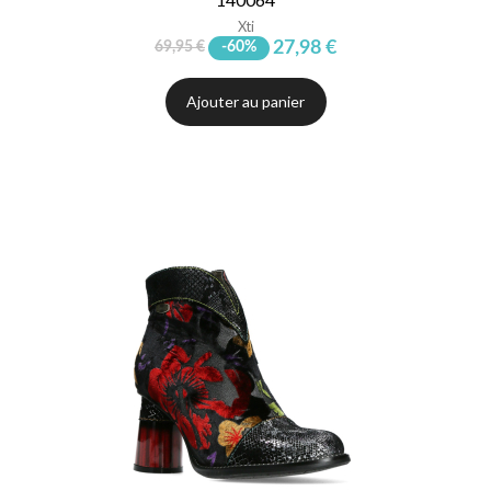
Xti
27,98 €
69,95 €
-60%
Ajouter au panier