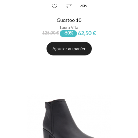
Gucstoo 10
Laura Vita
62,50 €
125,00 €
-50%
Ajouter au panier