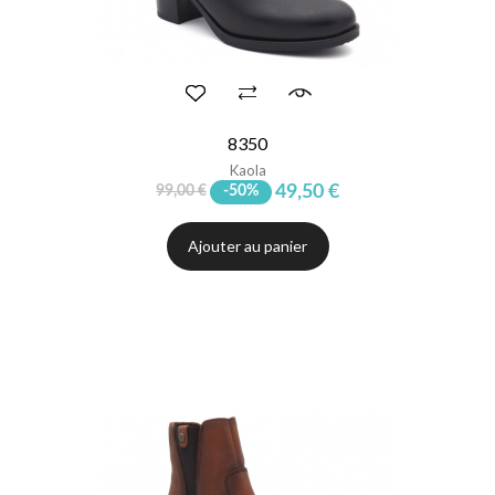
8350
Kaola
49,50 €
99,00 €
-50%
Ajouter au panier