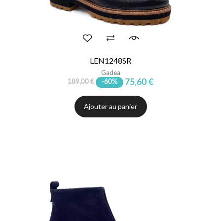
LEN1248SR
Gadea
75,60 €
189,00 €
-60%
Ajouter au panier