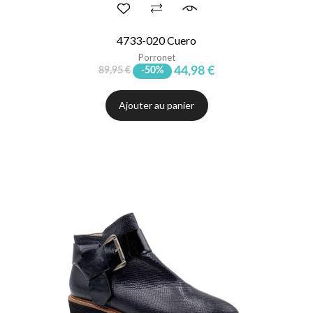
4733-020 Cuero
Porronet
44,98 €
89,95 €
-50%
Ajouter au panier