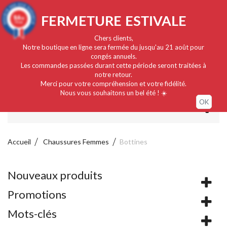
Français
EUR
Connexion / Mon compte
9.4
FERMETURE ESTIVALE
/10
919 avis
Chers clients,
Notre boutique en ligne sera fermée du jusqu'au 21 août pour
congés annuels.
Les commandes passées durant cette période seront traitées à
notre retour.
Merci pour votre compréhension et votre fidélité.
Nous vous souhaitons un bel été ! ☀️
OK
MENU
Accueil
Chaussures Femmes
Bottines
Nouveaux produits
Promotions
Mots-clés