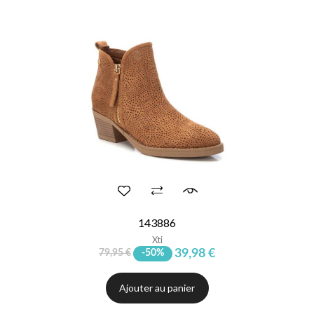
143886
Xti
39,98 €
79,95 €
-50%
Ajouter au panier