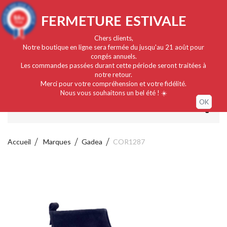
Français
EUR
Connexion / Mon compte
9.4
FERMETURE ESTIVALE
/10
919 avis
Chers clients,
Notre boutique en ligne sera fermée du jusqu'au 21 août pour
congés annuels.
Les commandes passées durant cette période seront traitées à
notre retour.
Merci pour votre compréhension et votre fidélité.
Nous vous souhaitons un bel été ! ☀️
OK
MENU
Accueil
Marques
Gadea
COR1287