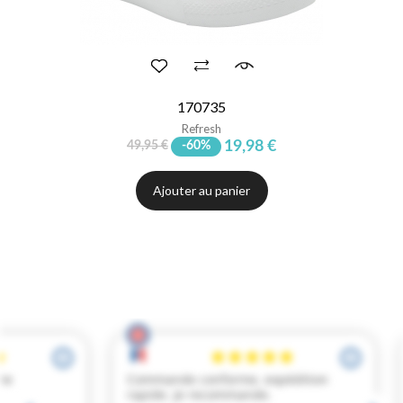
170735
Refresh
19,98 €
49,95 €
-60%
Ajouter au panier