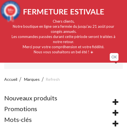
Français
EUR
Connexion / Mon compte
9.4
FERMETURE ESTIVALE
/10
919 avis
Chers clients,
Notre boutique en ligne sera fermée du jusqu'au 21 août pour
congés annuels.
Les commandes passées durant cette période seront traitées à
notre retour.
Merci pour votre compréhension et votre fidélité.
Nous vous souhaitons un bel été ! ☀️
OK
MENU
Accueil
Marques
Refresh
Nouveaux produits
Promotions
Mots-clés