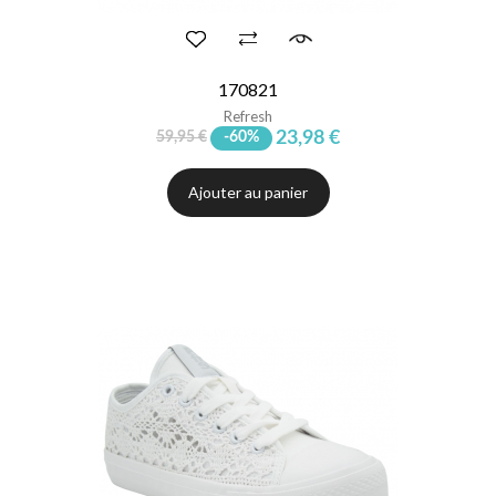
170821
Refresh
23,98 €
59,95 €
-60%
Ajouter au panier