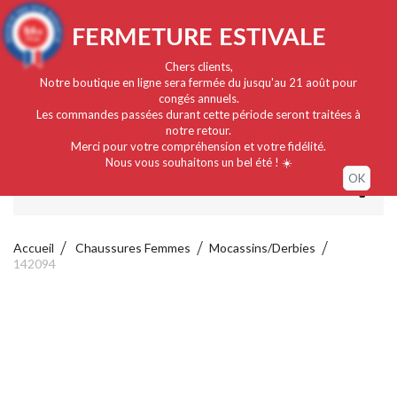
Français
EUR
Connexion / Mon compte
9.4
FERMETURE ESTIVALE
/10
919 avis
Chers clients,
Notre boutique en ligne sera fermée du jusqu'au 21 août pour
congés annuels.
Les commandes passées durant cette période seront traitées à
notre retour.
Merci pour votre compréhension et votre fidélité.
Nous vous souhaitons un bel été ! ☀️
OK
MENU
Accueil
Chaussures Femmes
Mocassins/Derbies
142094