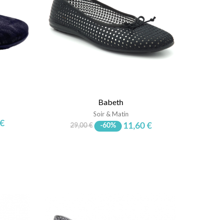
Babeth
Soir & Matin
 €
11,60 €
29,00 €
-60%