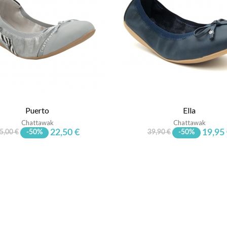
Puerto
Ella
Chattawak
Chattawak
22,50 €
19,95
5,00 €
-50%
39,90 €
-50%