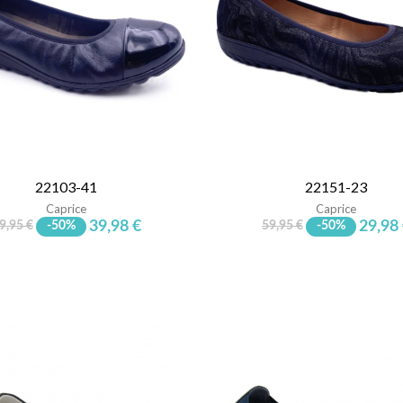
22103-41
22151-23
Caprice
Caprice
39,98 €
29,98
9,95 €
-50%
59,95 €
-50%