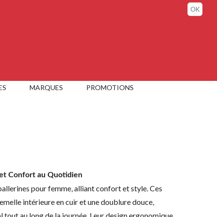
Connexion / Mon compte
OK
ES
MARQUES
PROMOTIONS
et Confort au Quotidien
llerines pour femme, alliant confort et style. Ces
emelle intérieure en cuir et une doublure douce,
l tout au long de la journée. Leur design ergonomique,