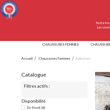
Language :
Français
Devise :
EUR
9.4
/10
919 avis
Notre bou
Les comm
CHAUSSURES FEMMES
CHAUSSUR
Accueil
Chaussures Femmes
Ballerines
Catalogue
Filtres actifs :
Disponibilité
En Stock
(6)