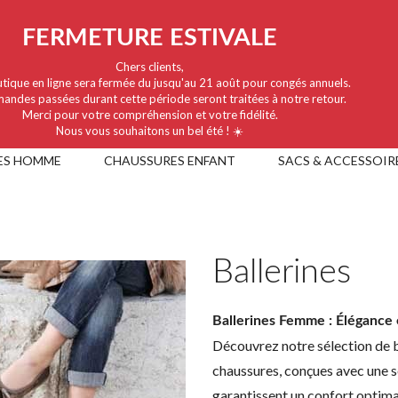
FERMETURE ESTIVALE
Chers clients,
tique en ligne sera fermée du jusqu'au 21 août pour congés annuels.
andes passées durant cette période seront traitées à notre retour.
Merci pour votre compréhension et votre fidélité.
Nous vous souhaitons un bel été ! ☀️
ES HOMME
CHAUSSURES ENFANT
SACS & ACCESSOIR
Ballerines
Ballerines Femme : Élégance 
Découvrez notre sélection de ba
chaussures, conçues avec une s
garantissent un confort optima