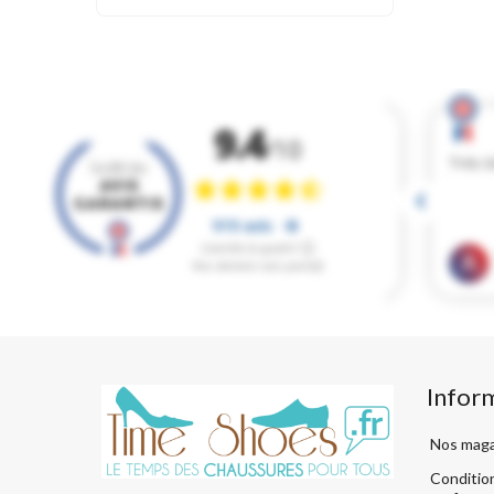
Infor
Nos maga
Condition