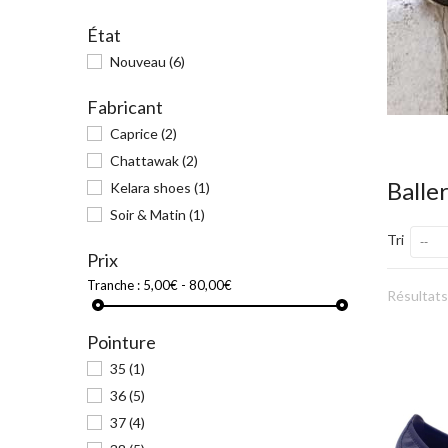
État
Nouveau
(6)
Fabricant
Caprice
(2)
Chattawak
(2)
Balle
Kelara shoes
(1)
Soir & Matin
(1)
Tri
--
Prix
Tranche :
5,00€ - 80,00€
Résultats 
Pointure
35
(1)
36
(5)
37
(4)