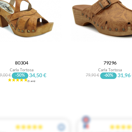
80304
79296
Carla Tortosa
Carla Tortosa
34,50 €
31,96
9,00 €
-50%
79,90 €
-60%