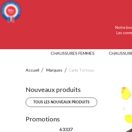
Language :
Français
Devise :
EUR
9.4
/10
919 avis
Notre bou
Les comm
CHAUSSURES FEMMES
CHAUSSUR
Accueil
Marques
Carla Tortosa
Nouveaux produits
TOUS LES NOUVEAUX PRODUITS
Promotions
63337