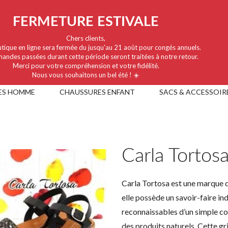
FERMETURE ESTIVALE
Chers clients,
tique en ligne sera fermée du jusqu'au 21 août pour congés annuels.
andes passées durant cette période seront traitées à notre retour.
Merci pour votre compréhension et votre fidélité.
Nous vous souhaitons un bel été ! ☀️
ES HOMME
CHAUSSURES ENFANT
SACS & ACCESSOIR
Carla Tortos
Carla Tortosa est une marque 
elle possède un
savoir-faire
ind
reconnaissables
d’un simple cou
des produits
naturels
. Cette g