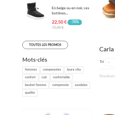
En beige ou en noir, ces
bottines...
22,50 €
-70%
75,00 €
TOUTES LES PROMOS
Carla
Mots-clés
Tri
--
femmes
compensées
laura vita
Résultats 
confort
cuir
confortable
basket femme
compensée
sandales
qualite