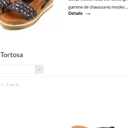
gamme de chaussures
modes
..
Détails
 Tortosa
1 - 6 sur 6.