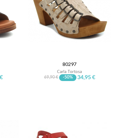
80297
Carla Tortosa
 €
34,95 €
69,90 €
-50%