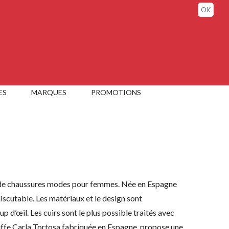
Connexion / Mon compte
OK
ES
MARQUES
PROMOTIONS
a
de chaussures
modes
pour femmes. Née en Espagne
iscutable. Les matériaux et le design
sont
p d’œil. Les cuirs sont le plus possible traités avec
riffe Carla Tortosa fabriquée en Espagne, propose une