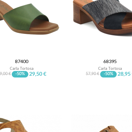
87400
68395
Carla Tortosa
Carla Tortosa
29,50 €
28,95
9,00 €
-50%
57,90 €
-50%