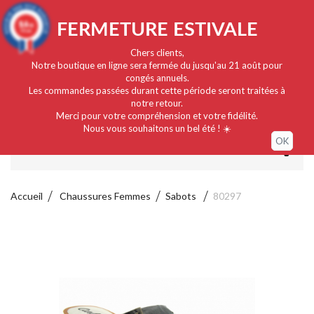
Français
EUR
Connexion / Mon compte
9.4
FERMETURE ESTIVALE
/10
919 avis
Chers clients,
Notre boutique en ligne sera fermée du jusqu'au 21 août pour
congés annuels.
Les commandes passées durant cette période seront traitées à
notre retour.
Merci pour votre compréhension et votre fidélité.
Nous vous souhaitons un bel été ! ☀️
OK
MENU
Accueil
Chaussures Femmes
Sabots
80297