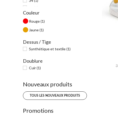
34
(1)
35
(1)
Couleur
Rouge
(1)
Jaune
(1)
Dessus / Tige
Synthétique et textile
(1)
Doublure
3
Cuir
(1)
Nouveaux produits
TOUS LES NOUVEAUX PRODUITS
Promotions