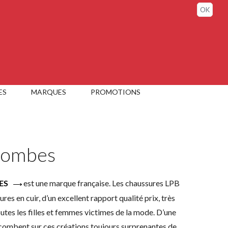
Connexion / Mon compte
OK
ES
MARQUES
PROMOTIONS
 Bombes
est une marque française. Les chaussures LPB
ES
es en cuir, d’un excellent rapport qualité prix, très
utes les filles et femmes victimes de la mode. D’une
uccombent sur ces créations toujours surprenantes de