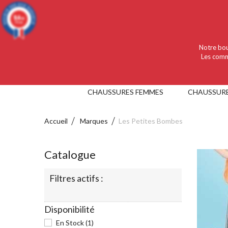
Language :
Français
Devise :
EUR
9.4
/10
919 avis
Notre bou
Les comm
CHAUSSURES FEMMES
CHAUSSUR
Accueil
Marques
Les Petites Bombes
Catalogue
Filtres actifs :
Disponibilité
En Stock
(1)