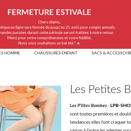
FERMETURE ESTIVALE
Chers clients,
tique en ligne sera fermée du jusqu'au 21 août pour congés annuels.
andes passées durant cette période seront traitées à notre retour.
Merci pour votre compréhension et votre fidélité.
Nous vous souhaitons un bel été ! ☀️
ES HOMME
CHAUSSURES ENFANT
SACS & ACCESSOIR
Les Petites
-
Les P’tites Bombes
LPB-SHO
sont toutes premières et doublur
tendances elles font craquer to
saison à l’autre les adeptes s