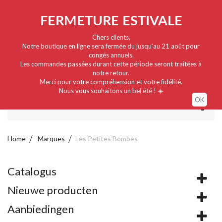
Nederlands
EUR
Sign in / My account
FERMETURE ESTIVALE
Chers clients,
Notre boutique en ligne sera fermée du jusqu'au 21 août pour
congés annuels.
Les commandes passées durant cette période seront traitées à
notre retour.
Merci pour votre compréhension et votre fidélité.
Nous vous souhaitons un bel été ! ☀️
OK
MENU
Home
Marques
Les Petites Bombes
Catalogus
Nieuwe producten
Aanbiedingen