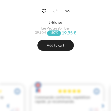
J-Eloise
Les Petites Bombes
19,95 €
39,90 €
-50%
Add to cart