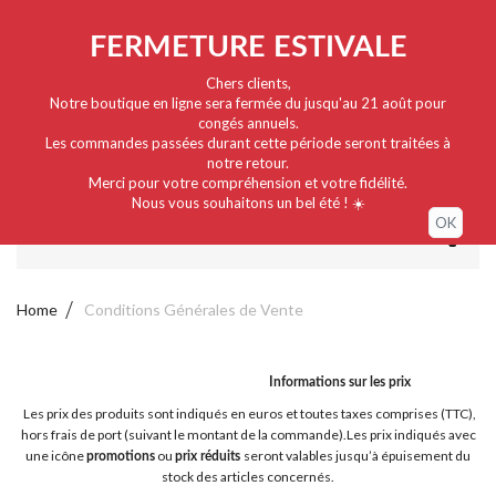
Nederlands
EUR
Sign in / My account
FERMETURE ESTIVALE
Chers clients,
Notre boutique en ligne sera fermée du jusqu'au 21 août pour
congés annuels.
Les commandes passées durant cette période seront traitées à
notre retour.
Merci pour votre compréhension et votre fidélité.
Nous vous souhaitons un bel été ! ☀️
OK
MENU
Home
Conditions Générales de Vente
Informations sur les prix
Les prix des produits sont indiqués en euros et toutes taxes comprises (TTC),
hors frais de port (suivant le montant de la commande).Les prix indiqués avec
une icône
ou
seront valables jusqu’à épuisement du
promotions
prix réduits
stock des articles concernés.