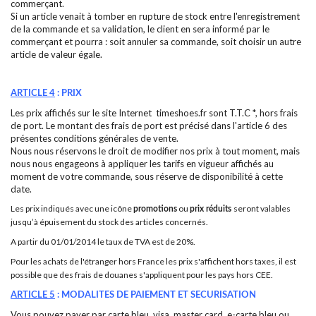
commerçant.
Si un article venait à tomber en rupture de stock entre l'enregistrement
de la commande et sa validation, le client en sera informé par le
commerçant et pourra : soit annuler sa commande, soit choisir un autre
article de valeur égale.
ARTICLE 4
: PRIX
Les prix affichés sur le site Internet timeshoes.fr sont T.T.C *, hors frais
de port. Le montant des frais de port est précisé dans l'article 6 des
présentes conditions générales de vente.
Nous nous réservons le droit de modifier nos prix à tout moment, mais
nous nous engageons à appliquer les tarifs en vigueur affichés au
moment de votre commande, sous réserve de disponibilité à cette
date.
Les prix indiqués avec une icône
ou
seront valables
promotions
prix réduits
jusqu’à épuisement du stock des articles concernés.
A partir du 01/01/2014 le taux de TVA est de 20%.
Pour les achats de l'étranger hors France les prix s'affichent hors taxes, il est
possible que des frais de douanes s'appliquent pour les pays hors CEE.
ARTICLE 5
: MODALITES DE PAIEMENT ET SECURISATION
Vous pouvez payer par carte bleu, visa, master card, e-carte bleu ou