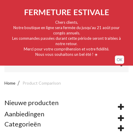
Nederlands
EUR
Sign in / My account
FERMETURE ESTIVALE
Chers clients,
Notre boutique en ligne sera fermée du jusqu'au 21 août pour
congés annuels.
Les commandes passées durant cette période seront traitées à
notre retour.
Merci pour votre compréhension et votre fidélité.
Nous vous souhaitons un bel été ! ☀️
OK
MENU
Home
Product Comparison
Nieuwe producten
Aanbiedingen
Categorieën