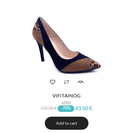
VIFITAINOG
LODI
43,50 €
145,00 €
-70%
Add to cart