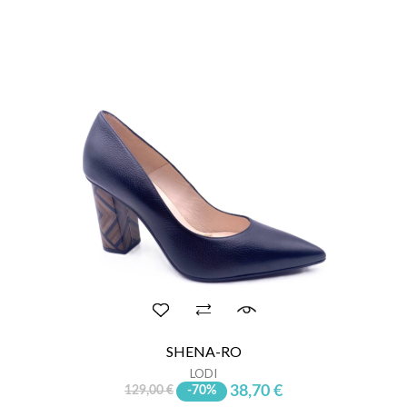
SHENA-RO
LODI
38,70 €
129,00 €
-70%