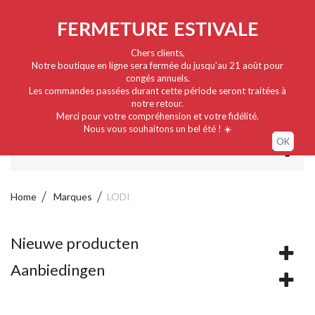
Nederlands
EUR
Sign in / My account
FERMETURE ESTIVALE
Chers clients,
Notre boutique en ligne sera fermée du jusqu'au 21 août pour
congés annuels.
Les commandes passées durant cette période seront traitées à
notre retour.
Merci pour votre compréhension et votre fidélité.
Nous vous souhaitons un bel été ! ☀️
OK
MENU
Home
Marques
LODI
Nieuwe producten
Aanbiedingen