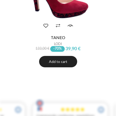
TANEO
LODI
39,90 €
133,00 €
-70%
Add to cart