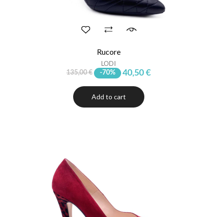
Rucore
LODI
40,50 €
135,00 €
-70%
Add to cart