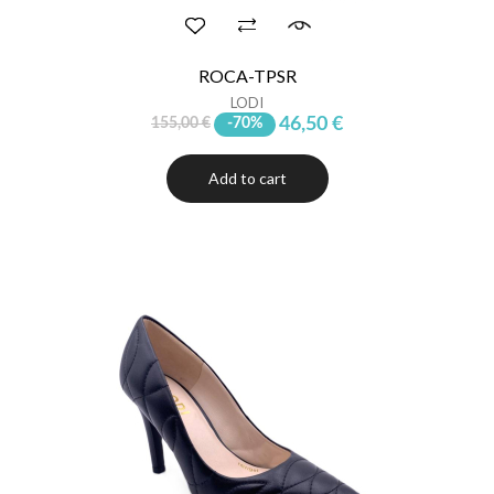
ROCA-TPSR
LODI
46,50 €
155,00 €
-70%
Add to cart