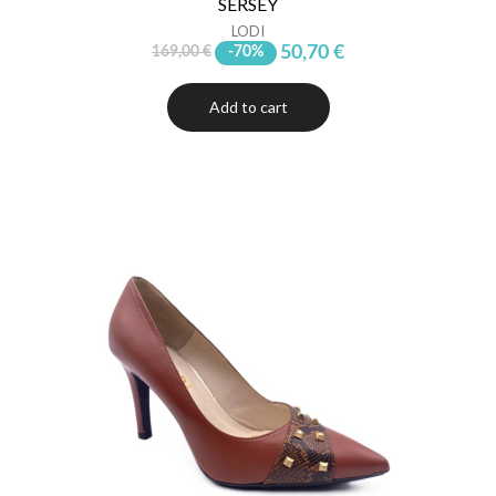
SERSEY
LODI
50,70 €
169,00 €
-70%
Add to cart