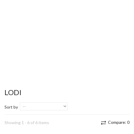
LODI
Sort by
Compare:
0
Showing 1 - 6 of 6 items