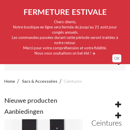
Nederlands
EUR
Sign in / My account
FERMETURE ESTIVALE
Chers clients,
Notre boutique en ligne sera fermée du jusqu'au 21 août pour
congés annuels.
Les commandes passées durant cette période seront traitées à
notre retour.
Merci pour votre compréhension et votre fidélité.
Nous vous souhaitons un bel été ! ☀️
OK
MENU
Home
Sacs & Accessoires
Ceintures
Nieuwe producten
Aanbiedingen
Ceintures