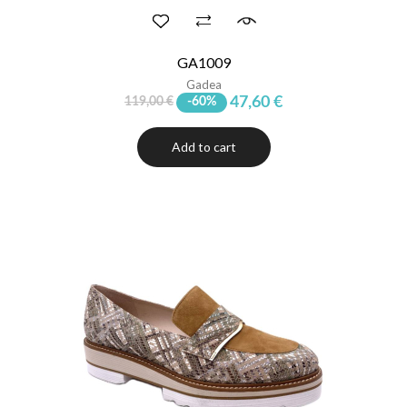
GA1009
Gadea
47,60 €
119,00 €
-60%
Add to cart