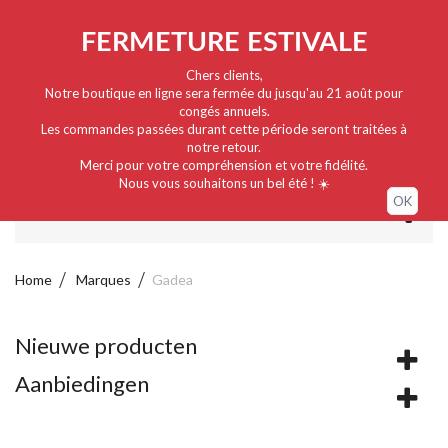
Nederlands
EUR
Sign in / My account
FERMETURE ESTIVALE
Chers clients,
Notre boutique en ligne sera fermée du jusqu'au 21 août pour
congés annuels.
Les commandes passées durant cette période seront traitées à
notre retour.
Merci pour votre compréhension et votre fidélité.
Nous vous souhaitons un bel été ! ☀️
OK
MENU
Home
Marques
Gadea
Nieuwe producten
Aanbiedingen