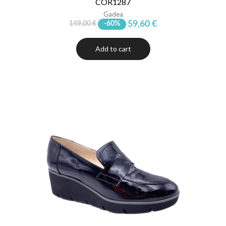
COR1287
Gadea
59,60 €
149,00 €
-60%
Add to cart