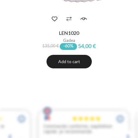
LEN1020
Gadea
54,00 €
135,00 €
-60%
Add to cart