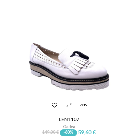
LEN1107
Gadea
59,60 €
149,00 €
-60%