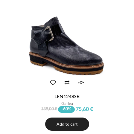
LEN1248SR
Gadea
75,60 €
189,00 €
-60%
Add to cart