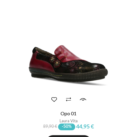
Opo 01
Laura Vita
44,95 €
89,90 €
-50%