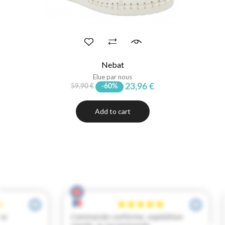
Nebat
Elue par nous
23,96 €
59,90 €
-60%
Add to cart