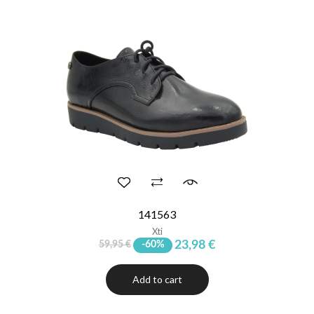
141563
Xti
23,98 €
59,95 €
-60%
Add to cart