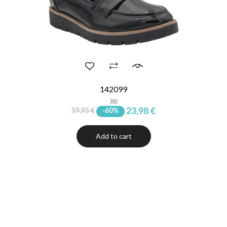
142099
Xti
23,98 €
59,95 €
-60%
Add to cart