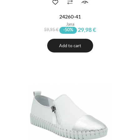
24260-41
Jana
29,98 €
59,95 €
-50%
Add to cart