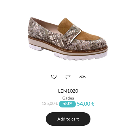
LEN1020
Gadea
54,00 €
135,00 €
-60%
Add to cart