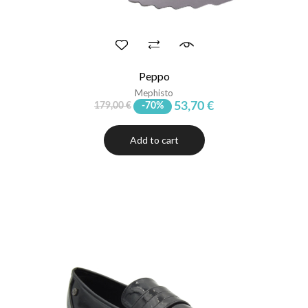
Peppo
Mephisto
53,70 €
179,00 €
-70%
Add to cart