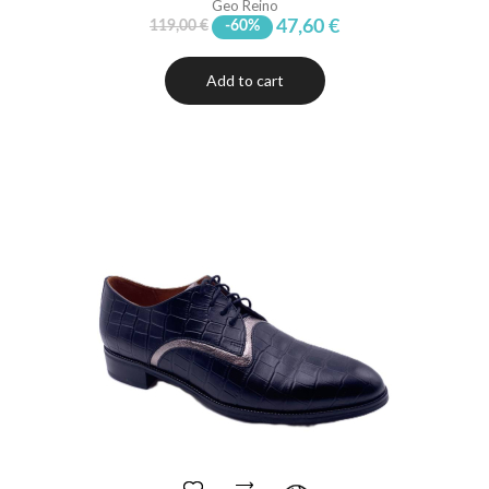
Geo Reino
47,60 €
119,00 €
-60%
Add to cart