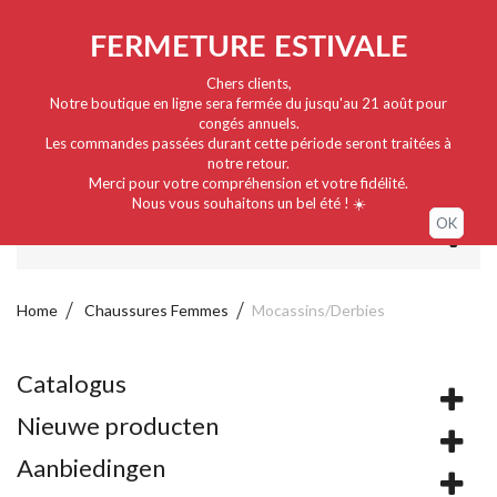
Nederlands
EUR
Sign in / My account
FERMETURE ESTIVALE
Chers clients,
Notre boutique en ligne sera fermée du jusqu'au 21 août pour
congés annuels.
Les commandes passées durant cette période seront traitées à
notre retour.
Merci pour votre compréhension et votre fidélité.
Nous vous souhaitons un bel été ! ☀️
OK
MENU
Home
Chaussures Femmes
Mocassins/Derbies
Catalogus
Nieuwe producten
Aanbiedingen