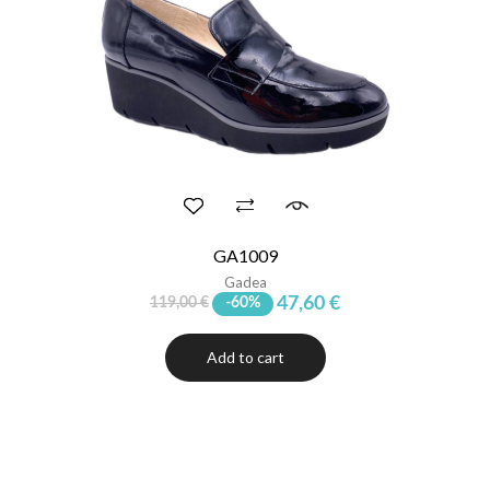
GA1009
Gadea
47,60 €
119,00 €
-60%
Add to cart