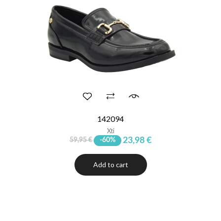
142094
Xti
23,98 €
59,95 €
-60%
Add to cart