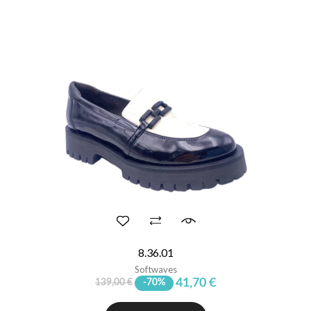
8.36.01
Softwaves
41,70 €
139,00 €
-70%