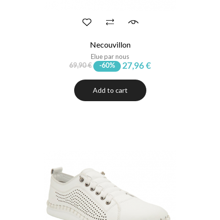
Necouvillon
Elue par nous
27,96 €
69,90 €
-60%
Add to cart