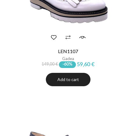
LEN1107
Gadea
59,60 €
149,00 €
-60%
Add to cart