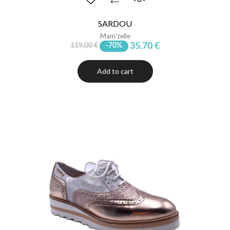
SARDOU
Mam'zelle
35,70 €
119,00 €
-70%
Add to cart