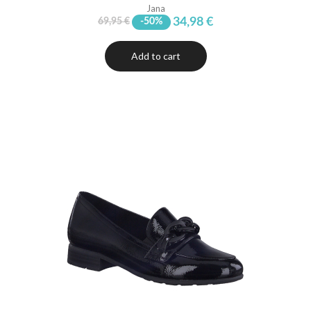
Jana
34,98 €
69,95 €
-50%
Add to cart