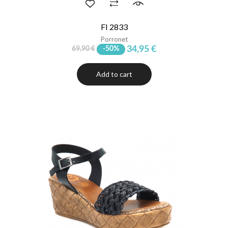
FI 2833
Porronet
34,95 €
69,90 €
-50%
Add to cart