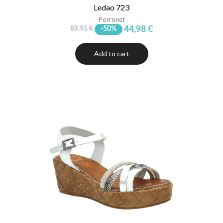
Ledao 723
Porronet
44,98 €
89,95 €
-50%
Add to cart