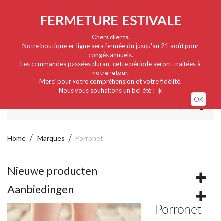
Nederlands
EUR
Sign in / My account
FERMETURE ESTIVALE
Chers clients,
Notre boutique en ligne sera fermée du jusqu'au 21 août pour
congés annuels.
Les commandes passées durant cette période seront traitées à
notre retour.
Merci pour votre compréhension et votre fidélité.
Nous vous souhaitons un bel été ! ☀️
OK
MENU
Home
Marques
Porronet
Nieuwe producten
Aanbiedingen
Porronet