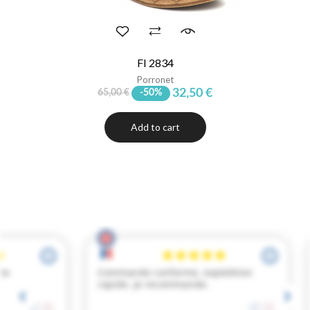
FI 2834
Porronet
32,50 €
65,00 €
-50%
Add to cart