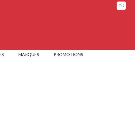
Sign in / My account
OK
ES
MARQUES
PROMOTIONS