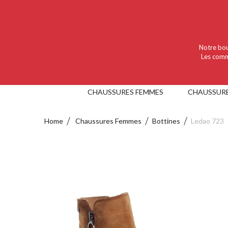
Language :
Nederlands
Valuta :
EUR
Notre bou
Les comm
CHAUSSURES FEMMES
CHAUSSUR
Home
Chaussures Femmes
Bottines
Ledao 723