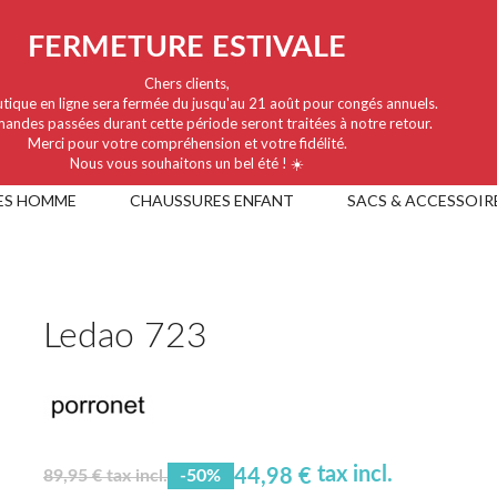
FERMETURE ESTIVALE
Chers clients,
tique en ligne sera fermée du jusqu'au 21 août pour congés annuels.
andes passées durant cette période seront traitées à notre retour.
Merci pour votre compréhension et votre fidélité.
Nous vous souhaitons un bel été ! ☀️
ES HOMME
CHAUSSURES ENFANT
SACS & ACCESSOIR
Ledao 723
tax incl.
44,98 €
89,95 € tax incl.
-50%