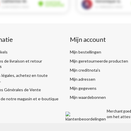
matie
Mijn account
kels
Mijn bestellingen
s de livraison et retour
Mijn geretourneerde producten
s
Mijn creditnota's
légales, achetez en toute
Mijn adressen
.
Mijn gegevens
ns Générales de Vente
Mijn waardebonnen
de notre magasin et e-boutique
Merchant goed
om het attes