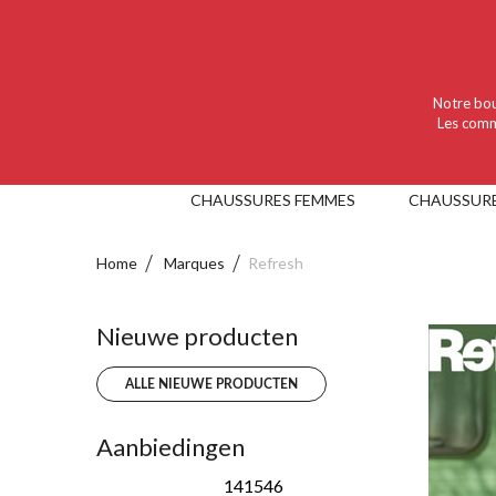
Language :
Nederlands
Valuta :
EUR
Notre bou
Les comm
CHAUSSURES FEMMES
CHAUSSUR
Home
Marques
Refresh
Nieuwe producten
ALLE NIEUWE PRODUCTEN
Aanbiedingen
141546