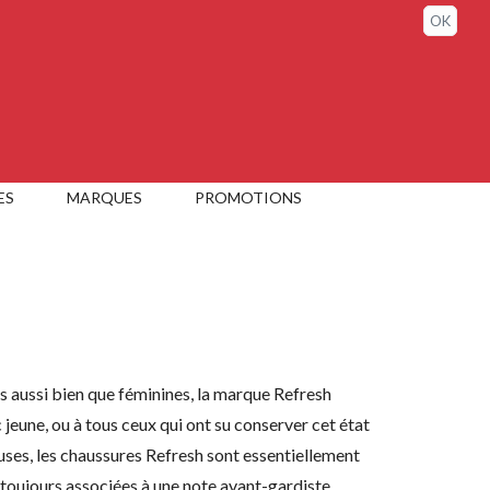
Sign in / My account
OK
ES
MARQUES
PROMOTIONS
s aussi bien que féminines, la marque Refresh
 jeune, ou à tous ceux qui ont su conserver cet état
uses, les chaussures Refresh sont essentiellement
t toujours associées à une note avant-gardiste.