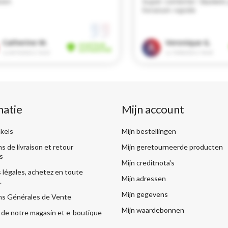
matie
Mijn account
kels
Mijn bestellingen
s de livraison et retour
Mijn geretourneerde producten
s
Mijn creditnota's
légales, achetez en toute
Mijn adressen
.
Mijn gegevens
ns Générales de Vente
Mijn waardebonnen
de notre magasin et e-boutique