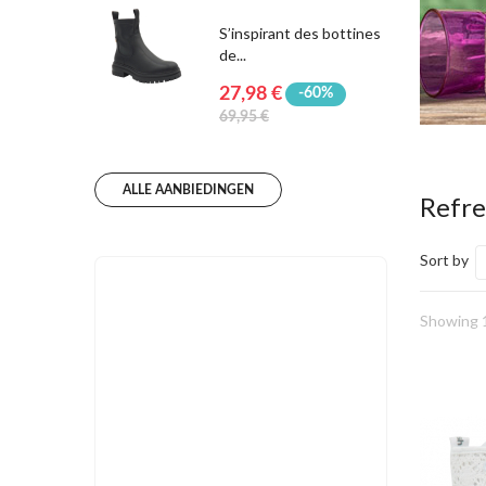
S’inspirant des bottines
de...
27,98 €
-60%
69,95 €
ALLE AANBIEDINGEN
Refr
Sort by
Showing 1