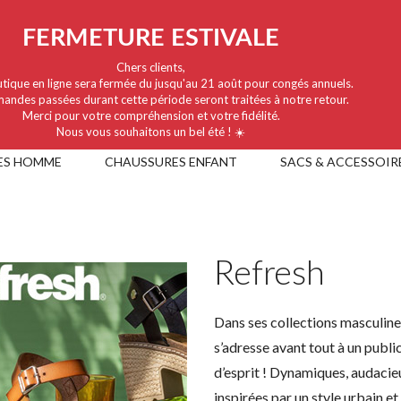
FERMETURE ESTIVALE
Chers clients,
tique en ligne sera fermée du jusqu'au 21 août pour congés annuels.
andes passées durant cette période seront traitées à notre retour.
Merci pour votre compréhension et votre fidélité.
Nous vous souhaitons un bel été ! ☀️
ES HOMME
CHAUSSURES ENFANT
SACS & ACCESSOIR
Refresh
Dans ses collections masculine
s’adresse avant tout à un public
d’esprit ! Dynamiques, audacie
inspirées par un style urbain e