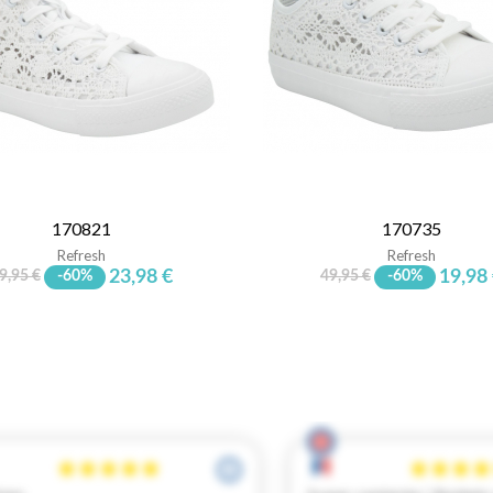
170821
170735
Refresh
Refresh
23,98 €
19,98
9,95 €
-60%
49,95 €
-60%