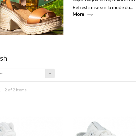
Refresh mise sur la mode du...
More
esh
--
 - 2 of 2 items