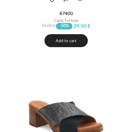
87400
Carla Tortosa
29,50 €
59,00 €
-50%
Add to cart