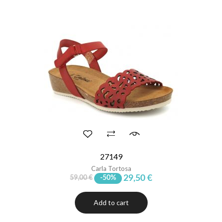
27149
Carla Tortosa
29,50 €
59,00 €
-50%
Add to cart