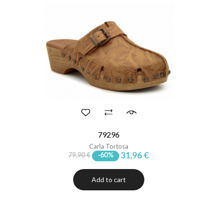
79296
Carla Tortosa
31,96 €
79,90 €
-60%
Add to cart