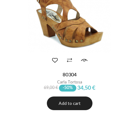
80304
Carla Tortosa
34,50 €
69,00 €
-50%
Add to cart