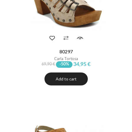
80297
Carla Tortosa
34,95 €
69,90 €
-50%
Add to cart