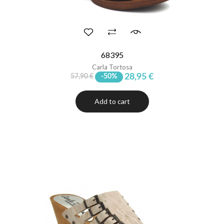
68395
Carla Tortosa
28,95 €
57,90 €
-50%
Add to cart