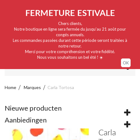
Nederlands
EUR
Sign in / My account
FERMETURE ESTIVALE
Chers clients,
Notre boutique en ligne sera fermée du jusqu'au 21 août pour
congés annuels.
Les commandes passées durant cette période seront traitées à
notre retour.
Merci pour votre compréhension et votre fidélité.
Nous vous souhaitons un bel été ! ☀️
OK
MENU
Home
Marques
Carla Tortosa
Nieuwe producten
Aanbiedingen
Carla