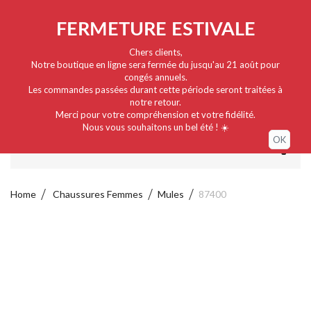
Nederlands
EUR
Sign in / My account
FERMETURE ESTIVALE
Chers clients,
Notre boutique en ligne sera fermée du jusqu'au 21 août pour
congés annuels.
Les commandes passées durant cette période seront traitées à
notre retour.
Merci pour votre compréhension et votre fidélité.
Nous vous souhaitons un bel été ! ☀️
OK
MENU
Home
Chaussures Femmes
Mules
87400