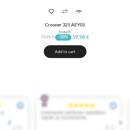
Crooner 321 AEY01
bugatti
39,98 €
79,95 €
-50%
Add to cart