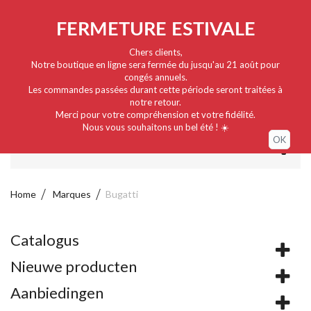
Nederlands
EUR
Sign in / My account
FERMETURE ESTIVALE
Chers clients,
Notre boutique en ligne sera fermée du jusqu'au 21 août pour
congés annuels.
Les commandes passées durant cette période seront traitées à
notre retour.
Merci pour votre compréhension et votre fidélité.
Nous vous souhaitons un bel été ! ☀️
OK
MENU
Home
Marques
Bugatti
Catalogus
Nieuwe producten
Aanbiedingen