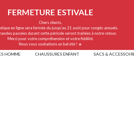
FERMETURE ESTIVALE
Chers clients,
tique en ligne sera fermée du jusqu'au 21 août pour congés annuels.
andes passées durant cette période seront traitées à notre retour.
Merci pour votre compréhension et votre fidélité.
Nous vous souhaitons un bel été ! ☀️
ES HOMME
CHAUSSURES ENFANT
SACS & ACCESSOIR