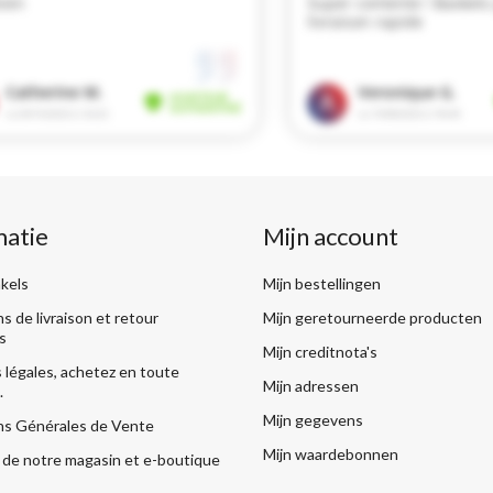
matie
Mijn account
kels
Mijn bestellingen
s de livraison et retour
Mijn geretourneerde producten
s
Mijn creditnota's
légales, achetez en toute
Mijn adressen
.
Mijn gegevens
ns Générales de Vente
Mijn waardebonnen
de notre magasin et e-boutique