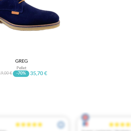
GREG
Pellet
35,70 €
19,00 €
-70%