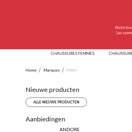
Language :
Nederlands
Valuta :
EUR
Notre bou
Les comm
CHAUSSURES FEMMES
CHAUSSUR
Home
Marques
Pellet
Nieuwe producten
ALLE NIEUWE PRODUCTEN
Aanbiedingen
ANDORE