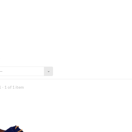
t
--
 - 1 of 1 item