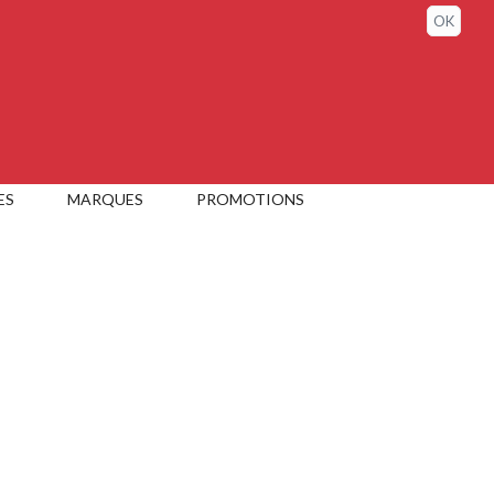
Sign in / My account
OK
ES
MARQUES
PROMOTIONS