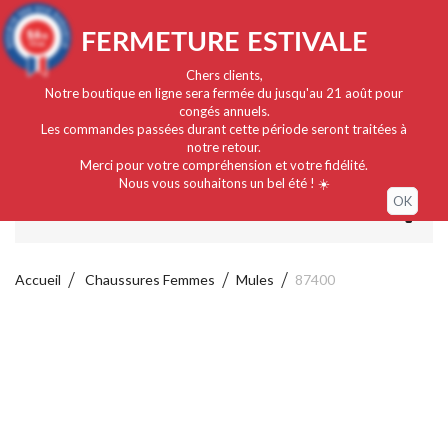
Français
EUR
Connexion / Mon compte
9.4
FERMETURE ESTIVALE
/10
919 avis
Chers clients,
Notre boutique en ligne sera fermée du jusqu'au 21 août pour
congés annuels.
Les commandes passées durant cette période seront traitées à
notre retour.
Merci pour votre compréhension et votre fidélité.
Nous vous souhaitons un bel été ! ☀️
OK
MENU
Accueil
Chaussures Femmes
Mules
87400