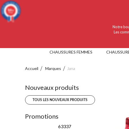
Language :
Français
Devise :
EUR
9.4
/10
919 avis
Notre bou
Les comm
CHAUSSURES FEMMES
CHAUSSUR
Accueil
Marques
Jana
Nouveaux produits
TOUS LES NOUVEAUX PRODUITS
Promotions
63337