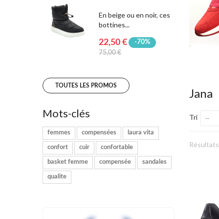
En beige ou en noir, ces
bottines...
22,50 €
-70%
75,00 €
TOUTES LES PROMOS
Jana
Mots-clés
Tri
--
femmes
compensées
laura vita
Résultats 
confort
cuir
confortable
basket femme
compensée
sandales
qualite