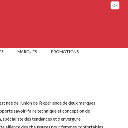
Connexion / Mon compte
OK
ES
MARQUES
PROMOTIONS
st née de l’union de l’expérience de deux marques
 apporte savoir-faire technique et conception de
, spécialiste des tendances et d’envergure
ette alliance des chaussures pour femmes confortables