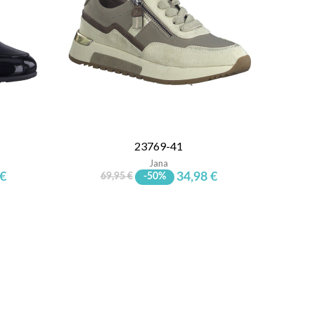
23769-41
Jana
 €
34,98 €
69,95 €
-50%