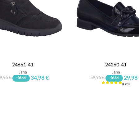
24661-41
24260-41
Jana
Jana
34,98 €
29,98
9,95 €
-50%
59,95 €
-50%