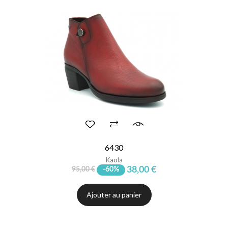
6430
Kaola
38,00 €
95,00 €
-60%
Ajouter au panier