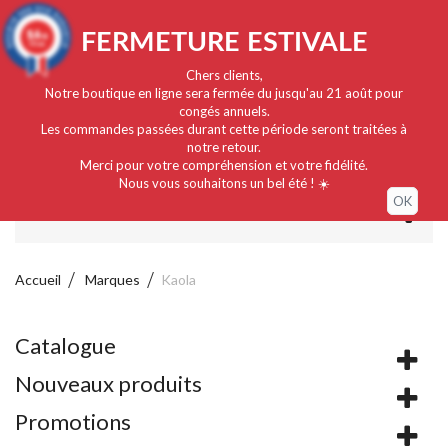
Français
EUR
Connexion / Mon compte
9.4
FERMETURE ESTIVALE
/10
919 avis
Chers clients,
Notre boutique en ligne sera fermée du jusqu'au 21 août pour
congés annuels.
Les commandes passées durant cette période seront traitées à
notre retour.
Merci pour votre compréhension et votre fidélité.
Nous vous souhaitons un bel été ! ☀️
OK
MENU
Accueil
Marques
Kaola
Catalogue
Nouveaux produits
Promotions