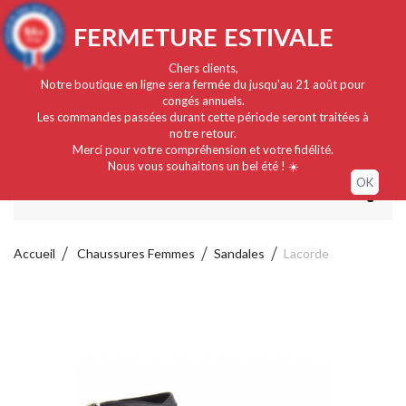
Français
EUR
Connexion / Mon compte
9.4
FERMETURE ESTIVALE
/10
919 avis
Chers clients,
Notre boutique en ligne sera fermée du jusqu'au 21 août pour
congés annuels.
Les commandes passées durant cette période seront traitées à
notre retour.
Merci pour votre compréhension et votre fidélité.
Nous vous souhaitons un bel été ! ☀️
OK
MENU
Accueil
Chaussures Femmes
Sandales
Lacorde