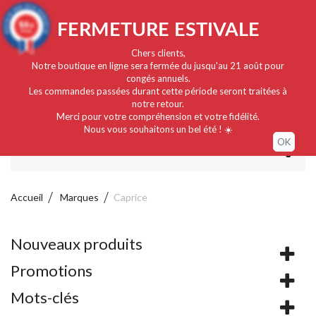
Français
EUR
Connexion / Mon compte
9.4
FERMETURE ESTIVALE
/10
919 avis
Chers clients,
Notre boutique en ligne sera fermée du jusqu'au 21 août pour
congés annuels.
Les commandes passées durant cette période seront traitées à
notre retour.
Merci pour votre compréhension et votre fidélité.
Nous vous souhaitons un bel été ! ☀️
OK
MENU
Accueil
Marques
Caprice
Nouveaux produits
Promotions
Mots-clés