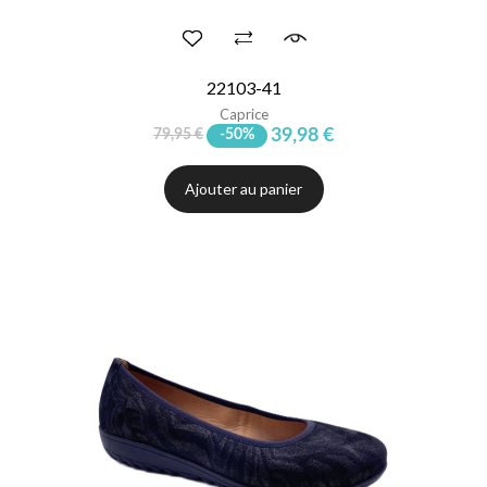
22103-41
Caprice
39,98 €
79,95 €
-50%
Ajouter au panier