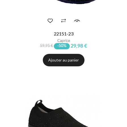
22151-23
Caprice
29,98 €
59,95 €
-50%
Ajouter au panier