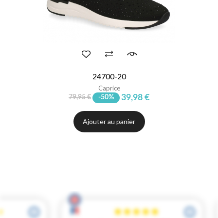
24700-20
Caprice
39,98 €
79,95 €
-50%
Ajouter au panier