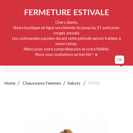
Nederlands
EUR
Sign in / My account
FERMETURE ESTIVALE
Chers clients,
Notre boutique en ligne sera fermée du jusqu'au 21 août pour
congés annuels.
Les commandes passées durant cette période seront traitées à
notre retour.
Merci pour votre compréhension et votre fidélité.
Nous vous souhaitons un bel été ! ☀️
OK
MENU
Home
Chaussures Femmes
Sabots
79296