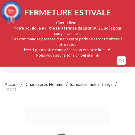
Français
EUR
Connexion / Mon compte
9.4
FERMETURE ESTIVALE
/10
919 avis
Chers clients,
Notre boutique en ligne sera fermée du jusqu'au 21 août pour
congés annuels.
Les commandes passées durant cette période seront traitées à
notre retour.
Merci pour votre compréhension et votre fidélité.
Nous vous souhaitons un bel été ! ☀️
OK
MENU
Accueil
Chaussures Homme
Sandales, mules, tongs
45201