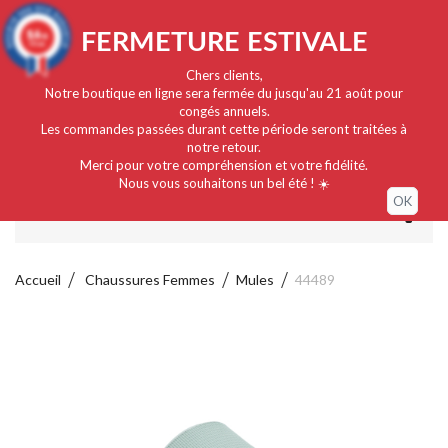
Français
EUR
Connexion / Mon compte
9.4
FERMETURE ESTIVALE
/10
919 avis
Chers clients,
Notre boutique en ligne sera fermée du jusqu'au 21 août pour
congés annuels.
Les commandes passées durant cette période seront traitées à
notre retour.
Merci pour votre compréhension et votre fidélité.
Nous vous souhaitons un bel été ! ☀️
OK
MENU
Accueil
Chaussures Femmes
Mules
44489