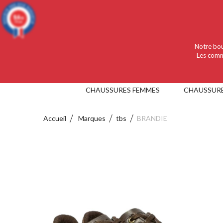
Language :
Français
Devise :
EUR
9.4
/10
919 avis
Notre bou
Les comm
CHAUSSURES FEMMES
CHAUSSUR
Accueil
Marques
tbs
BRANDIE