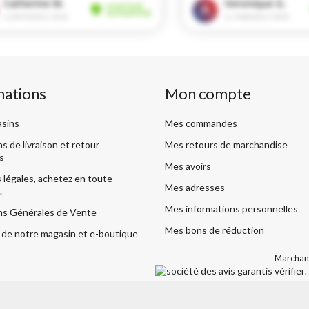
mations
Mon compte
sins
Mes commandes
s de livraison et retour
Mes retours de marchandise
s
Mes avoirs
légales, achetez en toute
Mes adresses
.
Mes informations personnelles
ns Générales de Vente
Mes bons de réduction
de notre magasin et e-boutique
Marchand
vérifier
.