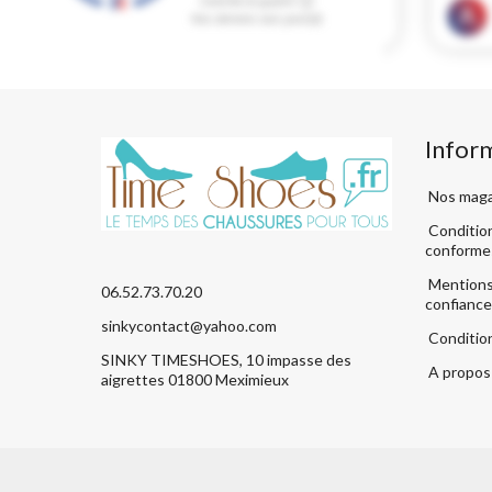
Infor
Nos maga
Condition
conforme
Mentions 
06.52.73.70.20
confiance
sinkycontact@yahoo.com
Conditio
SINKY TIMESHOES, 10 impasse des
A propos 
aigrettes 01800 Meximieux