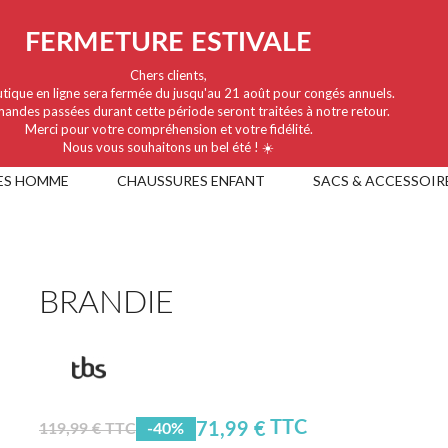
FERMETURE ESTIVALE
Chers clients,
tique en ligne sera fermée du jusqu'au 21 août pour congés annuels.
andes passées durant cette période seront traitées à notre retour.
Merci pour votre compréhension et votre fidélité.
Nous vous souhaitons un bel été ! ☀️
ES HOMME
CHAUSSURES ENFANT
SACS & ACCESSOIR
BRANDIE
TTC
71,99 €
119,99 € TTC
-40%