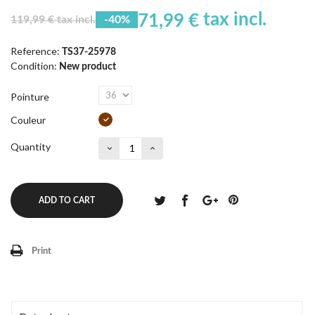
tax incl.
71,99 €
119,99 € tax incl.
-40%
Reference:
TS37-25978
Condition:
New product
Pointure
Couleur
Quantity
ADD TO CART
Print