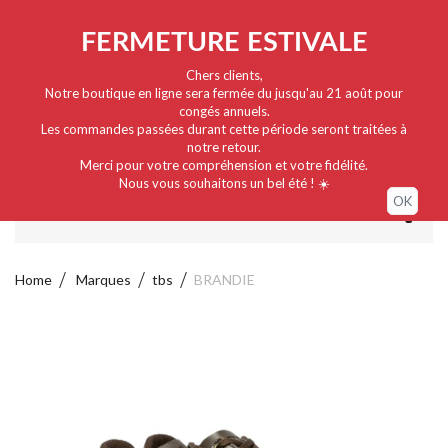
Nederlands
EUR
Sign in / My account
FERMETURE ESTIVALE
Chers clients,
Notre boutique en ligne sera fermée du jusqu'au 21 août pour
congés annuels.
Les commandes passées durant cette période seront traitées à
notre retour.
Merci pour votre compréhension et votre fidélité.
Nous vous souhaitons un bel été ! ☀️
OK
MENU
Home
Marques
tbs
BRANDIE