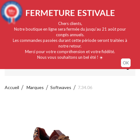
Français
EUR
Connexion / Mon compte
9.4
FERMETURE ESTIVALE
/10
919 avis
Chers clients,
Notre boutique en ligne sera fermée du jusqu'au 21 août pour
congés annuels.
Les commandes passées durant cette période seront traitées à
notre retour.
Merci pour votre compréhension et votre fidélité.
Nous vous souhaitons un bel été ! ☀️
OK
MENU
Accueil
Marques
Softwaves
7.34.06