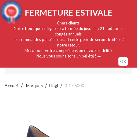
Français
EUR
Connexion / Mon compte
9.4
FERMETURE ESTIVALE
/10
919 avis
Chers clients,
Notre boutique en ligne sera fermée du jusqu'au 21 août pour
congés annuels.
Les commandes passées durant cette période seront traitées à
notre retour.
Merci pour votre compréhension et votre fidélité.
Nous vous souhaitons un bel été ! ☀️
OK
MENU
Accueil
Marques
Högl
0-17 6000