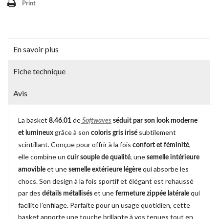
Print
En savoir plus
Fiche technique
Avis
La basket
de
8.46.01
Softwaves
séduit par son look moderne
grâce à son
subtilement
et lumineux
coloris gris irisé
scintillant. Conçue pour offrir à la fois
,
confort et féminité
elle combine un
, une
cuir souple de qualité
semelle intérieure
et une
qui absorbe les
amovible
semelle extérieure légère
chocs. Son design à la fois sportif et élégant est rehaussé
par des
et une
qui
détails métallisés
fermeture zippée latérale
facilite l’enfilage. Parfaite pour un usage quotidien, cette
basket apporte une touche brillante à vos tenues tout en