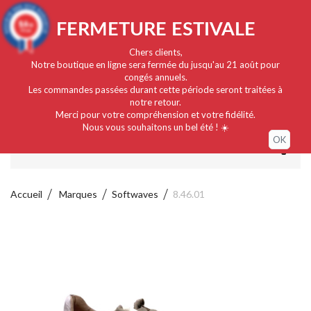
Français
EUR
Connexion / Mon compte
9.4
FERMETURE ESTIVALE
/10
919 avis
Chers clients,
Notre boutique en ligne sera fermée du jusqu'au 21 août pour
congés annuels.
Les commandes passées durant cette période seront traitées à
notre retour.
Merci pour votre compréhension et votre fidélité.
Nous vous souhaitons un bel été ! ☀️
OK
MENU
Accueil
Marques
Softwaves
8.46.01