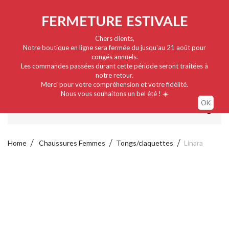
Nederlands
EUR
Sign in / My account
FERMETURE ESTIVALE
Chers clients,
Notre boutique en ligne sera fermée du jusqu'au 21 août pour
congés annuels.
Les commandes passées durant cette période seront traitées à
notre retour.
Merci pour votre compréhension et votre fidélité.
Nous vous souhaitons un bel été ! ☀️
OK
MENU
Home
Chaussures Femmes
Tongs/claquettes
Linara