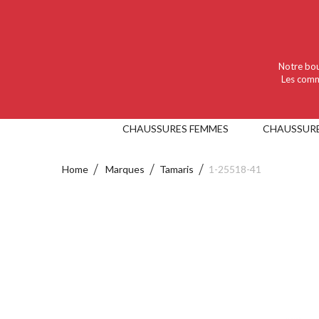
Language :
Nederlands
Valuta :
EUR
Notre bou
Les comm
CHAUSSURES FEMMES
CHAUSSUR
Home
Marques
Tamaris
1-25518-41