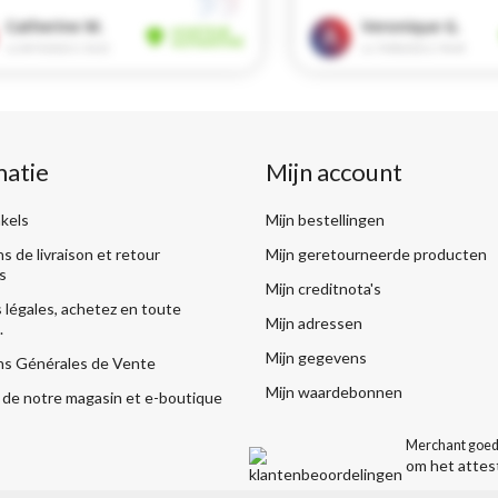
matie
Mijn account
kels
Mijn bestellingen
s de livraison et retour
Mijn geretourneerde producten
s
Mijn creditnota's
légales, achetez en toute
Mijn adressen
.
Mijn gegevens
ns Générales de Vente
Mijn waardebonnen
de notre magasin et e-boutique
Merchant goed
om het attes