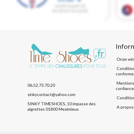
Infor
Onze win
Condition
conforme
Mentions 
06.52.73.70.20
confiance
sinkycontact@yahoo.com
Conditio
SINKY TIMESHOES, 10 impasse des
A propos 
aigrettes 01800 Meximieux