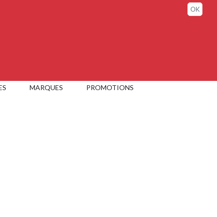
Sign in / My account
OK
ES
MARQUES
PROMOTIONS