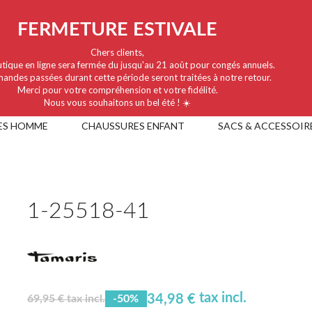
FERMETURE ESTIVALE
Chers clients,
tique en ligne sera fermée du jusqu'au 21 août pour congés annuels.
andes passées durant cette période seront traitées à notre retour.
Merci pour votre compréhension et votre fidélité.
Nous vous souhaitons un bel été ! ☀️
ES HOMME
CHAUSSURES ENFANT
SACS & ACCESSOIR
1-25518-41
tax incl.
34,98 €
69,95 € tax incl.
-50%