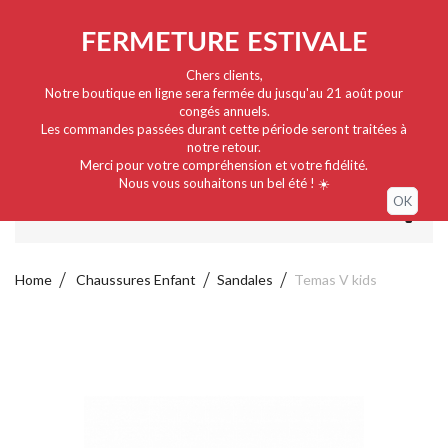
Nederlands
EUR
Sign in / My account
FERMETURE ESTIVALE
Chers clients,
Notre boutique en ligne sera fermée du jusqu'au 21 août pour
congés annuels.
Les commandes passées durant cette période seront traitées à
notre retour.
Merci pour votre compréhension et votre fidélité.
Nous vous souhaitons un bel été ! ☀️
OK
MENU
Home
Chaussures Enfant
Sandales
Temas V kids