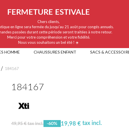
FERMETURE ESTIVALE
Chers clients,
tique en ligne sera fermée du jusqu'au 21 août pour congés annuels.
andes passées durant cette période seront traitées à notre retour.
Merci pour votre compréhension et votre fidélité.
Nous vous souhaitons un bel été ! ☀️
ES HOMME
CHAUSSURES ENFANT
SACS & ACCESSOIR
184167
184167
tax incl.
19,98 €
49,95 € tax incl.
-60%