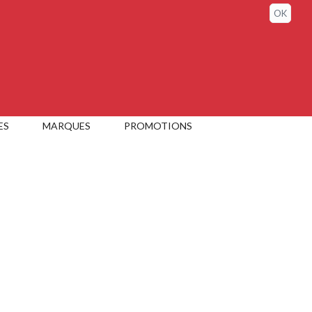
Sign in / My account
OK
ES
MARQUES
PROMOTIONS