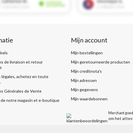
matie
Mijn account
kels
Mijn bestellingen
s de livraison et retour
Mijn geretourneerde producten
s
Mijn creditnota's
légales, achetez en toute
Mijn adressen
.
Mijn gegevens
ns Générales de Vente
Mijn waardebonnen
de notre magasin et e-boutique
Merchant goed
om het attes