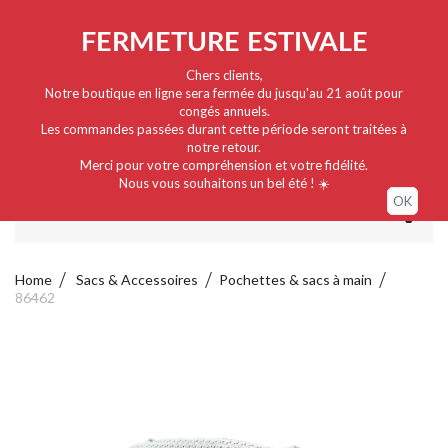
Nederlands
EUR
Sign in / My account
FERMETURE ESTIVALE
Chers clients,
Notre boutique en ligne sera fermée du jusqu'au 21 août pour
congés annuels.
Les commandes passées durant cette période seront traitées à
notre retour.
Merci pour votre compréhension et votre fidélité.
Nous vous souhaitons un bel été ! ☀️
OK
MENU
Home
Sacs & Accessoires
Pochettes & sacs à main
86462