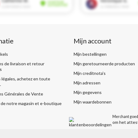
matie
Mijn account
kels
Mijn bestellingen
s de livraison et retour
Mijn geretourneerde producten
s
Mijn creditnota's
légales, achetez en toute
Mijn adressen
.
Mijn gegevens
ns Générales de Vente
Mijn waardebonnen
de notre magasin et e-boutique
Merchant goed
om het attes