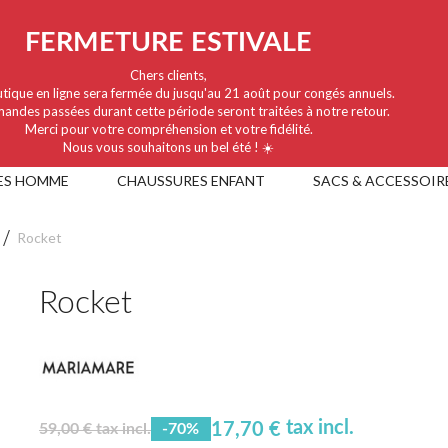
FERMETURE ESTIVALE
Chers clients,
tique en ligne sera fermée du jusqu'au 21 août pour congés annuels.
andes passées durant cette période seront traitées à notre retour.
Merci pour votre compréhension et votre fidélité.
Nous vous souhaitons un bel été ! ☀️
ES HOMME
CHAUSSURES ENFANT
SACS & ACCESSOIR
Rocket
Rocket
tax incl.
17,70 €
59,00 € tax incl.
-70%