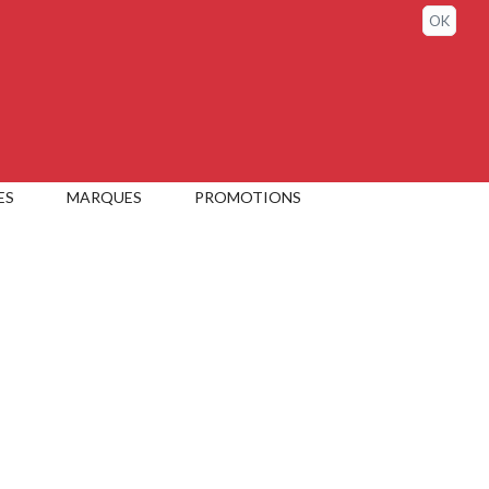
Sign in / My account
OK
ES
MARQUES
PROMOTIONS