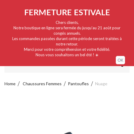
Nederlands
EUR
Sign in / My account
FERMETURE ESTIVALE
Chers clients,
Notre boutique en ligne sera fermée du jusqu'au 21 août pour
congés annuels.
Les commandes passées durant cette période seront traitées à
notre retour.
Merci pour votre compréhension et votre fidélité.
Nous vous souhaitons un bel été ! ☀️
OK
MENU
Home
Chaussures Femmes
Pantoufles
Nuage