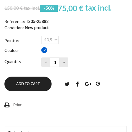
tax incl.
75,00 €
150,00 € tax incl.
-50%
Reference:
TS05-25882
Condition:
New product
Pointure
Couleur
Quantity
ADD TO CART
Print