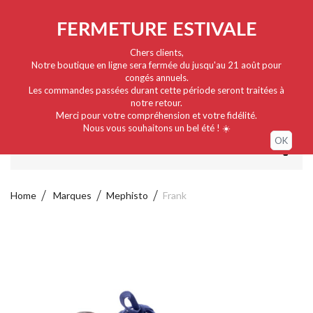
Nederlands
EUR
Sign in / My account
FERMETURE ESTIVALE
Chers clients,
Notre boutique en ligne sera fermée du jusqu'au 21 août pour
congés annuels.
Les commandes passées durant cette période seront traitées à
notre retour.
Merci pour votre compréhension et votre fidélité.
Nous vous souhaitons un bel été ! ☀️
OK
MENU
Home
Marques
Mephisto
Frank