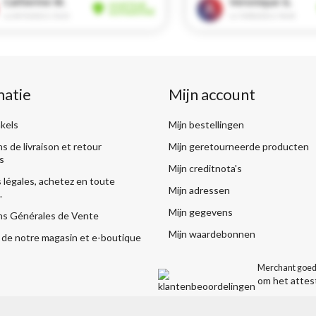
matie
Mijn account
kels
Mijn bestellingen
s de livraison et retour
Mijn geretourneerde producten
s
Mijn creditnota's
légales, achetez en toute
Mijn adressen
.
Mijn gegevens
ns Générales de Vente
Mijn waardebonnen
de notre magasin et e-boutique
Merchant goed
om het attes