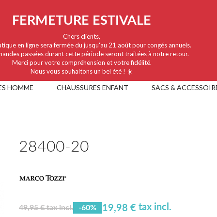
FERMETURE ESTIVALE
Chers clients,
tique en ligne sera fermée du jusqu'au 21 août pour congés annuels.
andes passées durant cette période seront traitées à notre retour.
Merci pour votre compréhension et votre fidélité.
Nous vous souhaitons un bel été ! ☀️
ES HOMME
CHAUSSURES ENFANT
SACS & ACCESSOIR
28400-20
tax incl.
19,98 €
49,95 € tax incl.
-60%