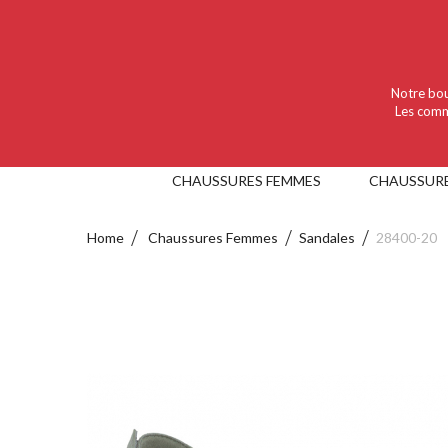
Language :
Nederlands
Valuta :
EUR
Notre bou
Les comm
CHAUSSURES FEMMES
CHAUSSUR
Home
Chaussures Femmes
Sandales
28400-20