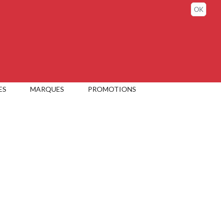
Sign in / My account
OK
ES
MARQUES
PROMOTIONS