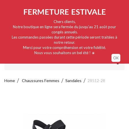
Nederlands
EUR
Sign in / My account
FERMETURE ESTIVALE
Chers clients,
Notre boutique en ligne sera fermée du jusqu'au 21 août pour
congés annuels.
Les commandes passées durant cette période seront traitées à
notre retour.
Merci pour votre compréhension et votre fidélité.
Nous vous souhaitons un bel été ! ☀️
OK
MENU
Home
Chaussures Femmes
Sandales
28512-28