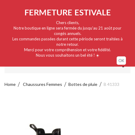
Nederlands
EUR
Sign in / My account
FERMETURE ESTIVALE
Chers clients,
Notre boutique en ligne sera fermée du jusqu'au 21 août pour
congés annuels.
Les commandes passées durant cette période seront traitées à
notre retour.
Merci pour votre compréhension et votre fidélité.
Nous vous souhaitons un bel été ! ☀️
OK
MENU
Home
Chaussures Femmes
Bottes de pluie
B 41333