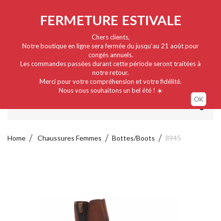
Nederlands
EUR
Sign in / My account
FERMETURE ESTIVALE
Chers clients,
Notre boutique en ligne sera fermée du jusqu'au 21 août pour
congés annuels.
Les commandes passées durant cette période seront traitées à
notre retour.
Merci pour votre compréhension et votre fidélité.
Nous vous souhaitons un bel été ! ☀️
OK
MENU
Home
Chaussures Femmes
Bottes/Boots
8945